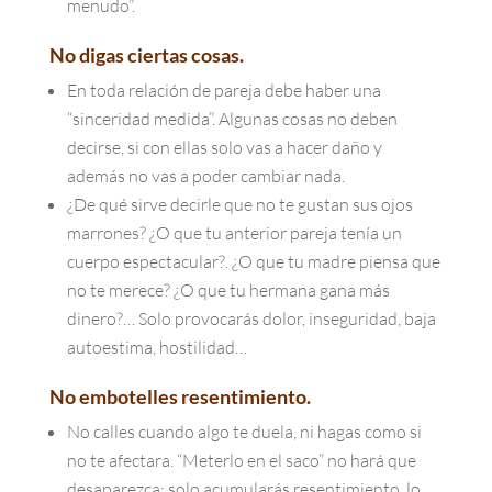
menudo”.
No digas ciertas cosas.
En toda relación de pareja debe haber una
“sinceridad medida”. Algunas cosas no deben
decirse, si con ellas solo vas a hacer daño y
además no vas a poder cambiar nada.
¿De qué sirve decirle que no te gustan sus ojos
marrones? ¿O que tu anterior pareja tenía un
cuerpo espectacular?. ¿O que tu madre piensa que
no te merece? ¿O que tu hermana gana más
dinero?… Solo provocarás dolor, inseguridad, baja
autoestima, hostilidad…
No embotelles resentimiento.
No calles cuando algo te duela, ni hagas como si
no te afectara. “Meterlo en el saco” no hará que
desaparezca; solo acumularás resentimiento, lo