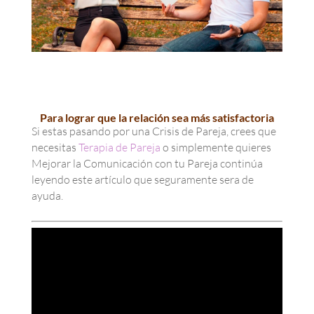
Para lograr que la relación sea más satisfactoria
Si estas pasando por una Crisis de Pareja, crees que
necesitas
Terapia de Pareja
o simplemente quieres
Mejorar la Comunicación con tu Pareja continúa
leyendo este artículo que seguramente sera de
ayuda.