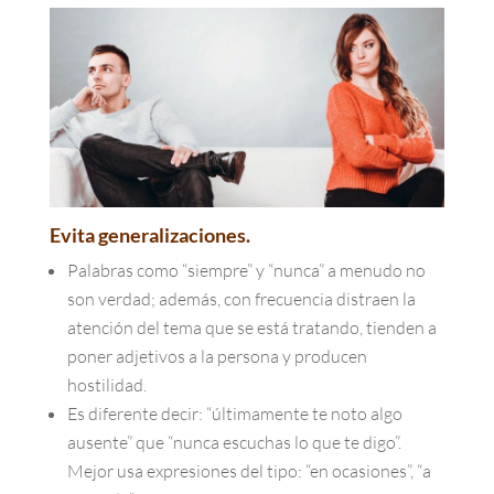
Evita generalizaciones.
Palabras como “siempre” y “nunca” a menudo no
son verdad; además, con frecuencia distraen la
atención del tema que se está tratando, tienden a
poner adjetivos a la persona y producen
hostilidad.
Es diferente decir: “últimamente te noto algo
ausente” que “nunca escuchas lo que te digo”.
Mejor usa expresiones del tipo: “en ocasiones”, “a