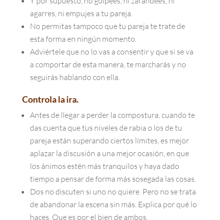
Y por supuesto, no golpees, ni zarandees, ni
agarres, ni empujes a tu pareja.
No permitas tampoco que tu pareja te trate de
esta forma en ningún momento.
Adviértele que no lo vas a consentir y que si se va
a comportar de esta manera, te marcharás y no
seguirás hablando con ella.
Controla la ira.
Antes de llegar a perder la compostura, cuando te
das cuenta que tus niveles de rabia o los de tu
pareja están superando ciertos límites, es mejor
aplazar la discusión a una mejor ocasión, en que
los ánimos estén más tranquilos y haya dado
tiempo a pensar de forma más sosegada las cosas.
Dos no discuten si uno no quiere. Pero no se trata
de abandonar la escena sin más. Explica por qué lo
haces. Que es por el bien de ambos.