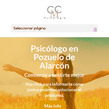
Seleccionar página
Psicólogo en
Pozuelo de
Alarcón
Comienza a sentirte mejor
Haz click para informarte como
juntos podemos solucionar el
problema.
Más Info